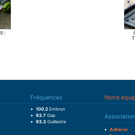
5 :
T
Fréquences
Notre équi
100.2
Embrun
93.7
Gap
Associatio
93.3
Guillestre
Adhérer