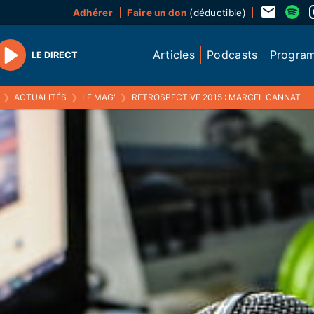
Adhérer
Faire un don
(déductible)
Articles
Podcasts
Progra
LE DIRECT
Play
❯
ACTUALITÉS
❯
LE MAG'
❯
RETROSPECTIVE 2015 : MARCEL CANNAT