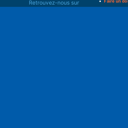
Faire un do
Retrouvez-nous sur
______________
Spotify
Instagram
S
x
• Compte-ren
Facebook
•
Intranet
ram
Youtube
L'application iOS
Partenariat
L'application Android
Notre politi
Nos conditi
Nous soutenir
Mentions l
Adhérer à notre radio associative
rs
RGPD & Droi
Faire un don (déductible)
Conceptio
no2pxl@gma