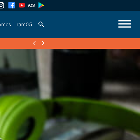
mmes
ram05