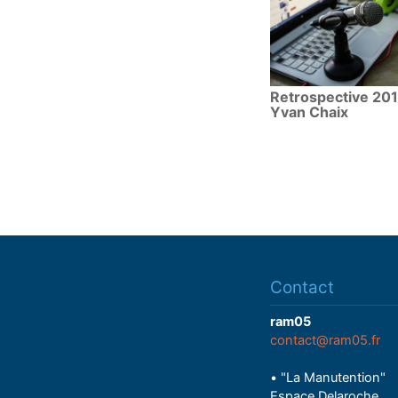
Retrospective 201
Yvan Chaix
Contact
ram05
contact@ram05.fr
• "La Manutention"
Espace Delaroche