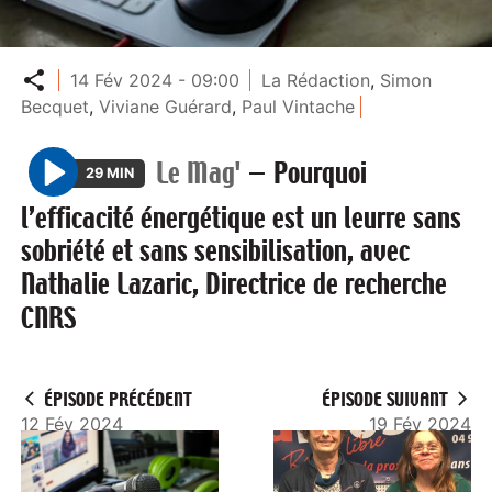
Partager
14 Fév 2024 - 09:00
La Rédaction
,
Simon
Becquet
,
Viviane Guérard
,
Paul Vintache
Le Mag'
—
Pourquoi
29 MIN
P
l’efficacité énergétique est un leurre sans
l
sobriété et sans sensibilisation, avec
a
Nathalie Lazaric, Directrice de recherche
y
CNRS
ÉPISODE PRÉCÉDENT
ÉPISODE SUIVANT
12 Fév 2024
19 Fév 2024