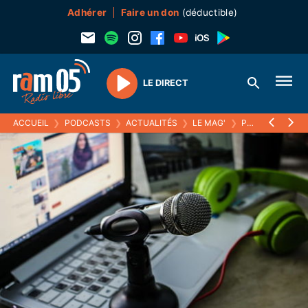
Adhérer
Faire un don
(déductible)
LE DIRECT
Play
ACCUEIL
❯
PODCASTS
❯
ACTUALITÉS
❯
LE MAG'
❯
POURQUOI L’EFFICACITÉ ÉNERGÉTIQUE EST UN LEURRE SANS SOBRIÉTÉ ET SANS SENSIBILISATION, AVEC NATHALIE LAZARIC, DIRECTRICE DE RECHERCHE CNRS