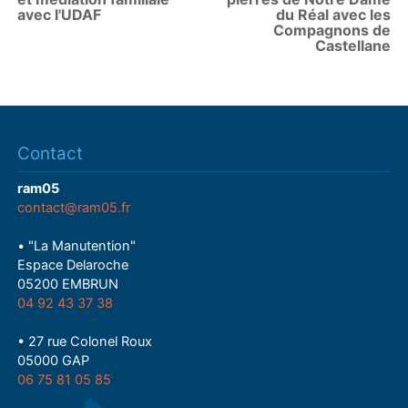
avec l'UDAF
du Réal avec les
Compagnons de
Castellane
Contact
ram05
contact@ram05.fr
• "La Manutention"
Espace Delaroche
05200 EMBRUN
04 92 43 37 38
• 27 rue Colonel Roux
05000 GAP
06 75 81 05 85