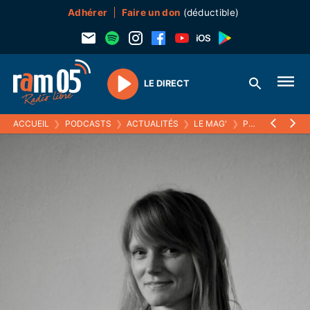
Adhérer
Faire un don
(déductible)
LE DIRECT
Play
ACCUEIL
❯
PODCASTS
❯
ACTUALITÉS
❯
LE MAG'
❯
POUR UNE GESTION RAISONNÉE DES ESPACES VERTS AVEC MARINE RUFFIN