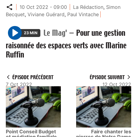
Partager
10 Oct 2022 - 09:00
La Rédaction
,
Simon
Becquet
,
Viviane Guérard
,
Paul Vintache
Le Mag'
—
Pour une gestion
23 MIN
P
raisonnée des espaces verts avec Marine
l
Ruffin
a
y
ÉPISODE PRÉCÉDENT
ÉPISODE SUIVANT
7 Oct 2022
12 Oct 2022
Point Conseil Budget
Faire chanter les
et médiation familiale
pierres de Notre Dame