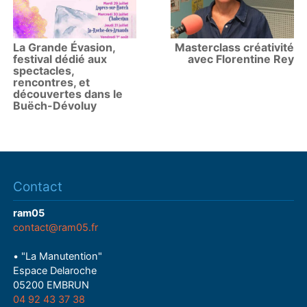
La Grande Évasion,
Masterclass créativité
festival dédié aux
avec Florentine Rey
spectacles,
rencontres, et
découvertes dans le
Buëch-Dévoluy
Contact
ram05
contact@ram05.fr
• "La Manutention"
Espace Delaroche
05200 EMBRUN
04 92 43 37 38