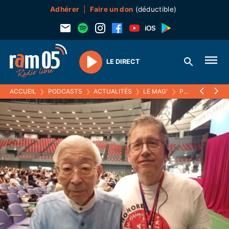
Adhérer
Faire un don
(déductible)
LE DIRECT
Play
ACCUEIL
❯
PODCASTS
❯
ACTUALITÉS
❯
LE MAG'
❯
PIERRE VILLARD, POUR LES COMMÉMORATIONS DES BOMBARDEMENTS DE HIROSHIMA NAGASAKI