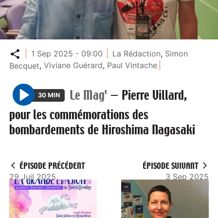
Partager
1 Sep 2025 - 09:00
La Rédaction
,
Simon
Becquet
,
Viviane Guérard
,
Paul Vintache
Le Mag'
—
Pierre Villard,
30 MIN
P
pour les commémorations des
l
bombardements de Hiroshima Nagasaki
a
y
ÉPISODE PRÉCÉDENT
ÉPISODE SUIVANT
29 Juil 2025
3 Sep 2025