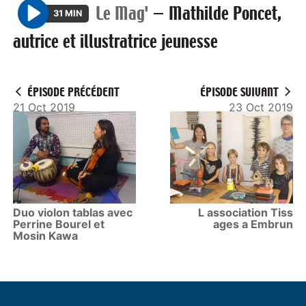
Le Mag'
—
Mathilde Poncet,
31 MIN
P
autrice et illustratrice jeunesse
l
a
y
ÉPISODE PRÉCÉDENT
ÉPISODE SUIVANT
21 Oct 2019
23 Oct 2019
Duo violon tablas avec
L association Tiss
Perrine Bourel et
ages a Embrun
Mosin Kawa