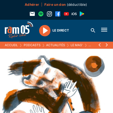
Adhérer
Faire un don
(déductible)
LE DIRECT
Play
ACCUEIL
❯
PODCASTS
❯
ACTUALITÉS
❯
LE MAG'
❯
MATHILDE PONC