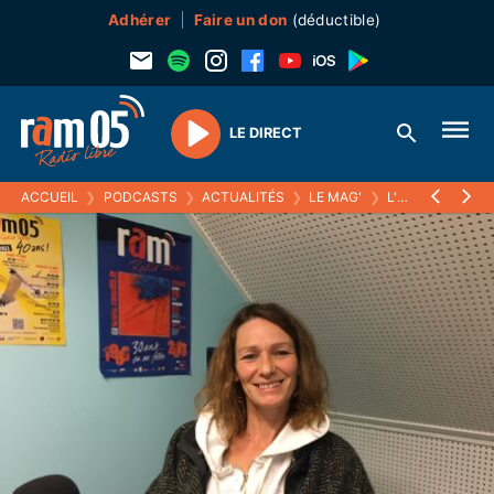
Adhérer
Faire un don
(déductible)
LE DIRECT
Play
ACCUEIL
❯
PODCASTS
❯
ACTUALITÉS
❯
LE MAG'
❯
L'EXPLOITATION CHANVR'AILES À BRIANÇON, AVEC LA CHANVRIÈRE AURORE LAFON