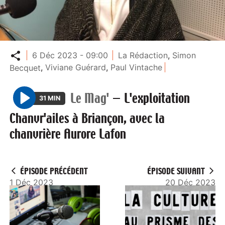
Partager
6 Déc 2023 - 09:00
La Rédaction
,
Simon
Becquet
,
Viviane Guérard
,
Paul Vintache
Le Mag'
—
L'exploitation
31 MIN
P
Chanvr'ailes à Briançon, avec la
l
chanvrière Aurore Lafon
a
y
ÉPISODE PRÉCÉDENT
ÉPISODE SUIVANT
1 Déc 2023
20 Déc 2023