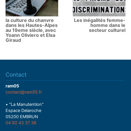
la culture du chanvre
Les inégalités femme-
dans les Hautes-Alpes
homme dans le
au 19eme siècle, avec
secteur culturel
Yoann Oliviero et Elsa
Giraud
Contact
ram05
contact@ram05.fr
• "La Manutention"
Espace Delaroche
05200 EMBRUN
04 92 43 37 38