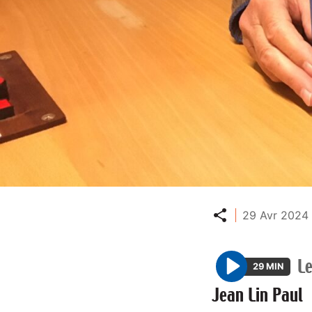
Partager
29 Avr 2024 
L
29 MIN
P
Jean Lin Paul
l