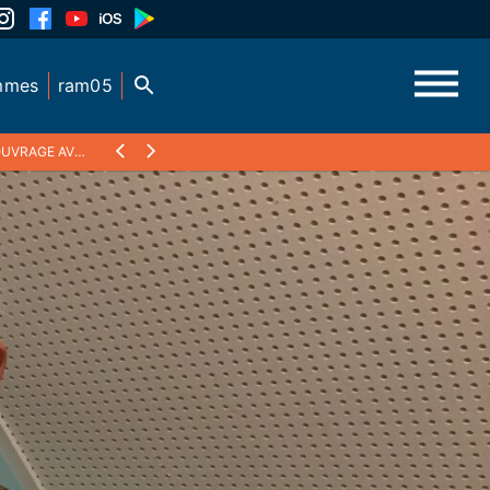
mmes
ram05
 JEAN LIN PAUL