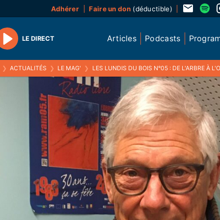
Adhérer
Faire un don
(déductible)
Articles
Podcasts
Progra
LE DIRECT
Play
❯
ACTUALITÉS
❯
LE MAG'
❯
LES LUNDIS DU BOIS N°05 : DE L'ARBRE À L'OUVRAGE AVEC