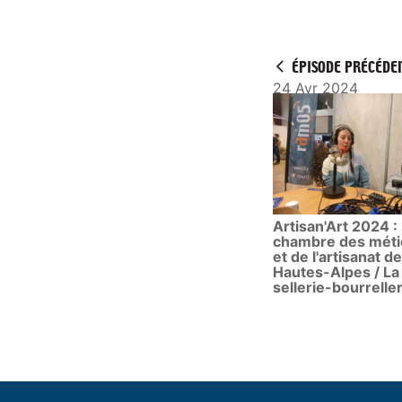
a
y
ÉPISODE PRÉCÉDE
24 Avr 2024
Artisan'Art 2024 :
chambre des méti
et de l'artisanat d
Hautes-Alpes / La
sellerie-bourreller