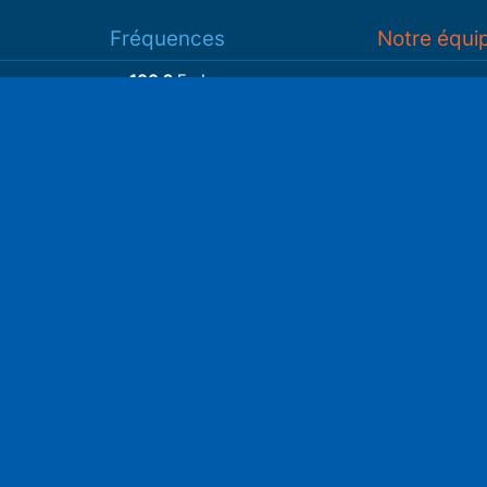
Fréquences
Notre équi
100.2
Embrun
93.7
Gap
Associatio
93.3
Guillestre
S
Adhérer
Faire un do
Retrouvez-nous sur
______________
Spotify
Instagram
x
• Compte-ren
Facebook
•
Intranet
ram
Youtube
L'application iOS
Partenariat
L'application Android
Notre politi
Nos conditi
Nous soutenir
Mentions l