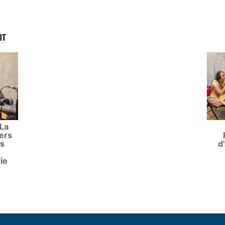
NT
 La
ers
es
d'
ie