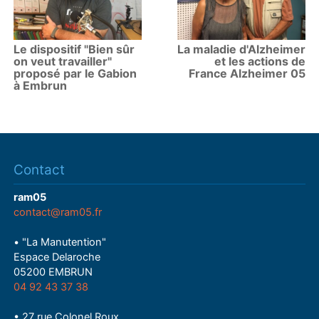
Le dispositif "Bien sûr
La maladie d'Alzheimer
on veut travailler"
et les actions de
proposé par le Gabion
France Alzheimer 05
à Embrun
Contact
ram05
contact@ram05.fr
• "La Manutention"
Espace Delaroche
05200 EMBRUN
04 92 43 37 38
• 27 rue Colonel Roux