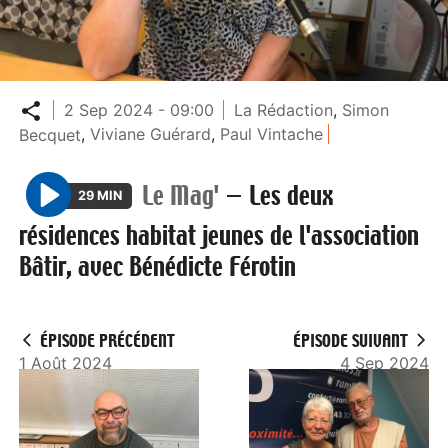
Partager
2 Sep 2024 - 09:00
La Rédaction
,
Simon
Becquet
,
Viviane Guérard
,
Paul Vintache
Le Mag'
—
Les deux
29 MIN
P
résidences habitat jeunes de l'association
l
Bâtir, avec Bénédicte Férotin
a
y
ÉPISODE PRÉCÉDENT
ÉPISODE SUIVANT
1 Août 2024
4 Sep 2024