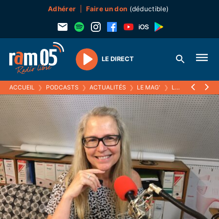
Adhérer
Faire un don
(déductible)
LE DIRECT
Play
ACCUEIL
❯
PODCASTS
❯
ACTUALITÉS
❯
LE MAG'
❯
LES DEUX RÉSIDENCES HABITAT JEUNES DE L'ASSOCIATION BÂTIR, AVEC BÉNÉDICTE FÉROTIN