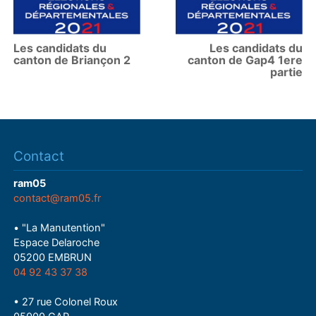
Les candidats du
Les candidats du
canton de Briançon 2
canton de Gap4 1ere
partie
Contact
ram05
contact@ram05.fr
• "La Manutention"
Espace Delaroche
05200 EMBRUN
04 92 43 37 38
• 27 rue Colonel Roux