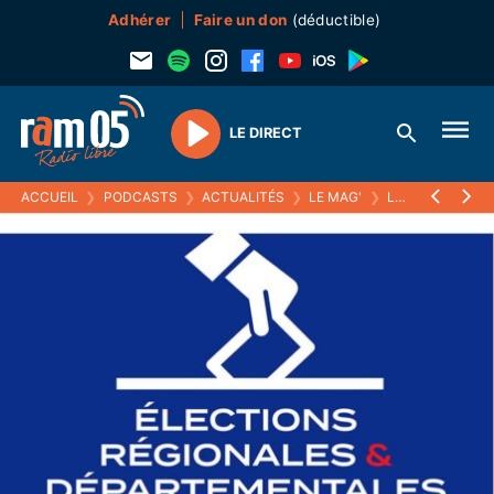
Adhérer
Faire un don
(déductible)
LE DIRECT
Play
ACCUEIL
❯
PODCASTS
❯
ACTUALITÉS
❯
LE MAG'
❯
LES CANDIDATS DES CANTONS DE GUILLESTRE ET CHORGES