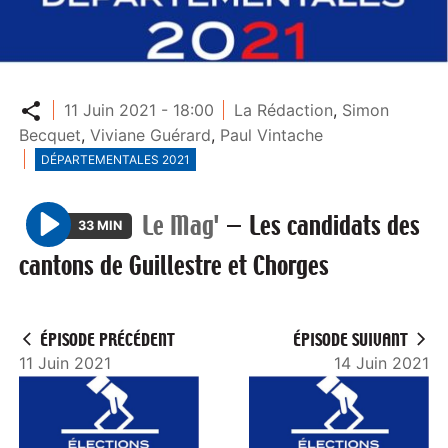
Partager
11 Juin 2021 - 18:00
La Rédaction
,
Simon
Becquet
,
Viviane Guérard
,
Paul Vintache
DÉPARTEMENTALES 2021
Le Mag'
—
Les candidats des
33 MIN
P
cantons de Guillestre et Chorges
l
a
y
ÉPISODE PRÉCÉDENT
ÉPISODE SUIVANT
11 Juin 2021
14 Juin 2021