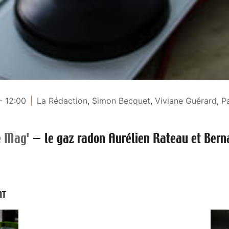
- 12:00
La Rédaction
,
Simon Becquet
,
Viviane Guérard
,
P
e Mag'
—
le gaz radon Aurélien Rateau et Bern
NT