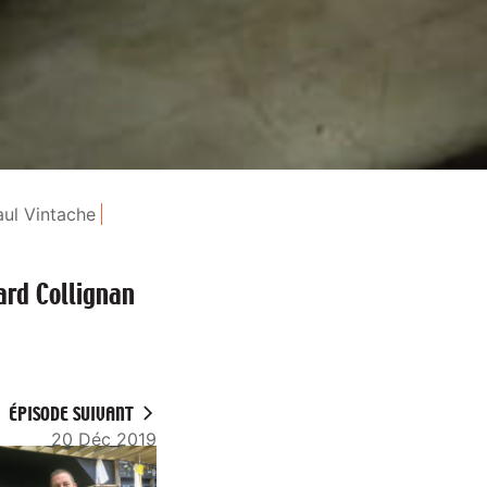
aul Vintache
ard Collignan
ÉPISODE SUIVANT
20 Déc 2019