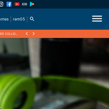
mmes
ram05
 COLLIGNAN