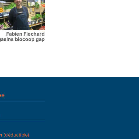
Fabien Flechard
asins biocoop gap
pe
n
n
(déductible)