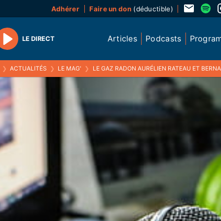
Adhérer
Faire un don
(déductible)
Articles
Podcasts
Progra
LE DIRECT
Play
❯
ACTUALITÉS
❯
LE MAG'
❯
LE GAZ RADON AURÉLIEN RATEAU ET BERNARD