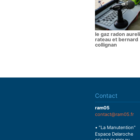
le gaz radon aurel
rateau et bernard
collignan
Contact
ram05
contact@ram05.fr
• "La Manutention"
Espace Delaroche