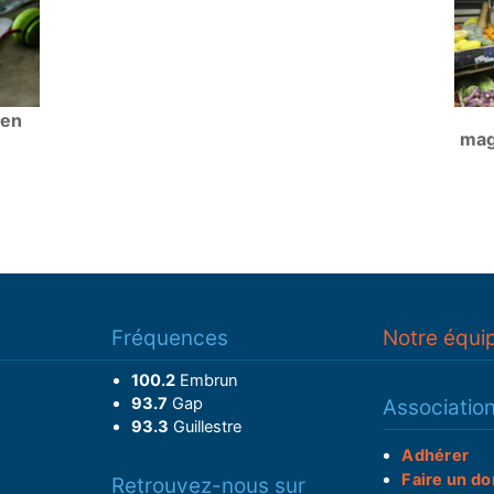
ien
mag
Fréquences
Notre équi
100.2
Embrun
93.7
Gap
Associatio
93.3
Guillestre
Adhérer
Faire un do
Retrouvez-nous sur