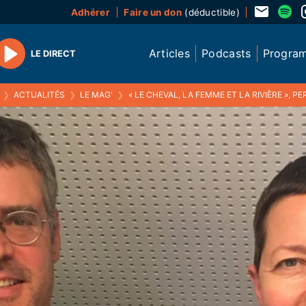
Adhérer
Faire un don
(déductible)
Articles
Podcasts
Progra
LE DIRECT
Play
❯
ACTUALITÉS
❯
LE MAG'
❯
« LE CHEVAL, LA FEMME ET LA RIVIÈRE », PERFORMANCE POÉT