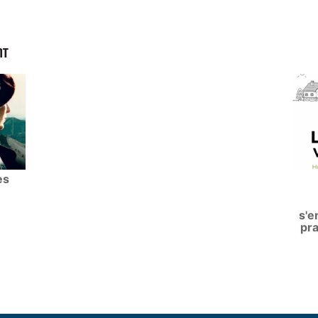
NT
es
s'e
pra