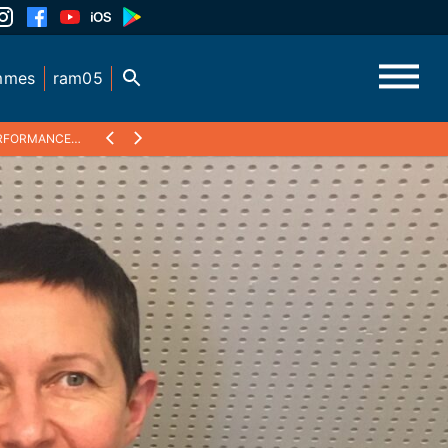
mmes
ram05
IQUE ET MUSICALE