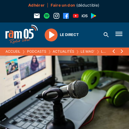
Adhérer
Faire un don
(déductible)
LE DIRECT
Play
ACCUEIL
❯
PODCASTS
❯
ACTUALITÉS
❯
LE MAG'
❯
LE CANARD DES ALPAGES