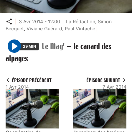
Partager
3 Avr 2014 - 12:00
La Rédaction
,
Simon
Becquet
,
Viviane Guérard
,
Paul Vintache
Le Mag'
—
le canard des
29 MIN
P
alpages
l
a
y
ÉPISODE PRÉCÉDENT
ÉPISODE SUIVANT
1 Avr 2014
7 Avr 2014