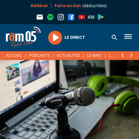
Adhérer
Faire un don
(déductible)
LE DIRECT
Play
ACCUEIL
❯
PODCASTS
❯
ACTUALITÉS
❯
LE MAG'
❯
LE BTS DÉVELOPPEMENT ET ANIMATION DES TERRITOIRES RURAUX, PORTRAIT D'UNE JEUNE FORMATION DU LYCÉE LES EMÉYÈRES À GAP