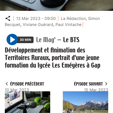
Partager
13 Mar 2023 - 09:00
La Rédaction
,
Simon
Becquet
,
Viviane Guérard
,
Paul Vintache
Le Mag'
—
Le BTS
30 MIN
P
Développement et Animation des
l
Territoires Ruraux, portrait d'une jeune
a
formation du lycée Les Eméyères à Gap
y
ÉPISODE PRÉCÉDENT
ÉPISODE SUIVANT
10 Mar 2023
15 Mar 2023