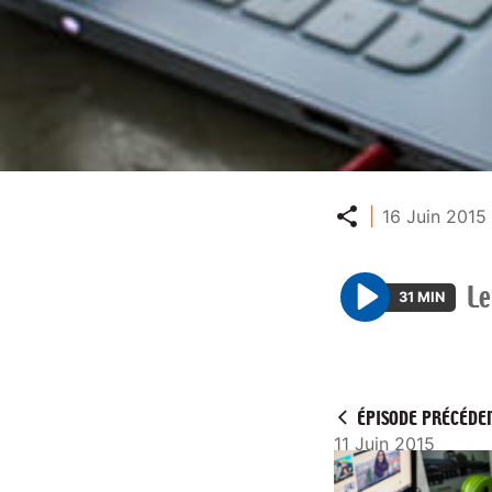
Partager
16 Juin 2015 
L
31 MIN
P
l
a
y
ÉPISODE PRÉCÉDE
11 Juin 2015