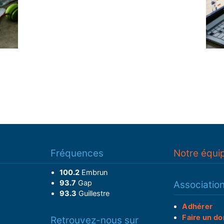
Fréquences
Notre équi
100.2
Embrun
93.7
Gap
Associatio
93.3
Guillestre
Adhérer
Faire un do
Retrouvez-nous sur