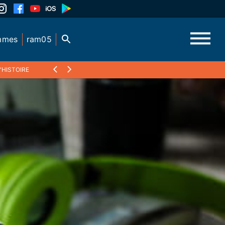
mmes
ram05
'HISTOIRE