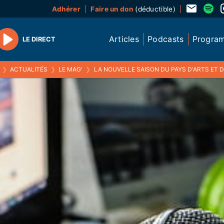
Adhérer
Faire un don
(déductible)
Articles
Podcasts
Progra
LE DIRECT
Play
❯
ACTUALITÉS
❯
LE MAG'
❯
LA NOUVELLE SAISON DU PAYS D'ARTS ET D