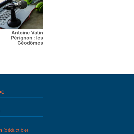
Antoine Vatin
Pérignon : les
Géodômes
pe
n
n
(déductible)