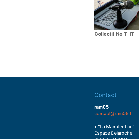
Collectif No THT
Contact
ram05
contact@ram05.fr
• "La Manutention"
Espace Delaroche