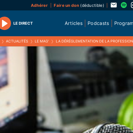
Adhérer
Faire un don
(déductible)
Articles
Podcasts
Progra
LE DIRECT
Play
❯
ACTUALITÉS
❯
LE MAG'
❯
LA DÉRÉGLEMENTATION DE LA PROFESSION DES AVOCATS, AVEC K