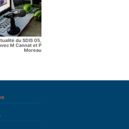
ctualité du SDIS 05,
avec M Cannat et P
Moreau
pe
n