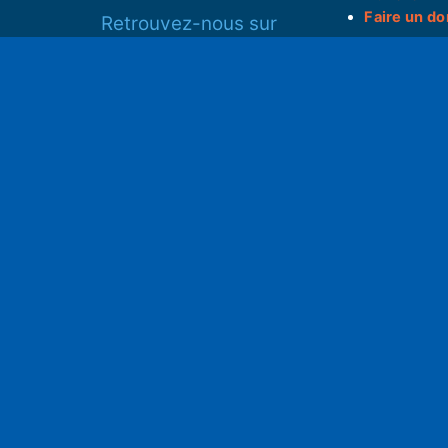
Faire un do
Retrouvez-nous sur
______________
Spotify
Instagram
S
x
• Compte-ren
Facebook
•
Intranet
ram
Youtube
L'application iOS
Partenariat
L'application Android
Notre politi
Nos conditi
Nous soutenir
Mentions l
Adhérer à notre radio associative
rs
RGPD & Droi
Faire un don (déductible)
Conceptio
no2pxl@gma