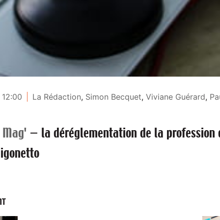
 12:00
La Rédaction
,
Simon Becquet
,
Viviane Guérard
,
Pa
e Mag'
—
la déréglementation de la profession 
igonetto
NT