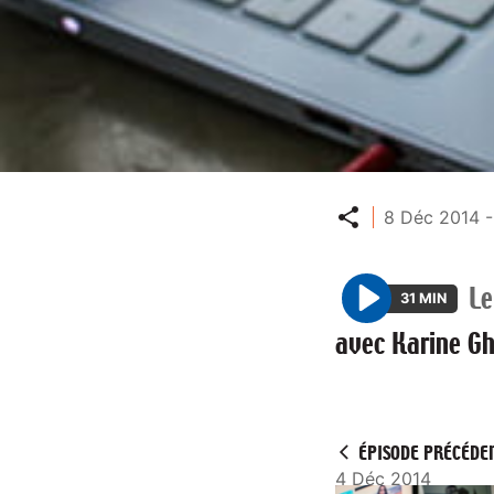
Partager
8 Déc 2014 -
L
31 MIN
P
avec Karine Gh
l
a
y
ÉPISODE PRÉCÉDE
4 Déc 2014