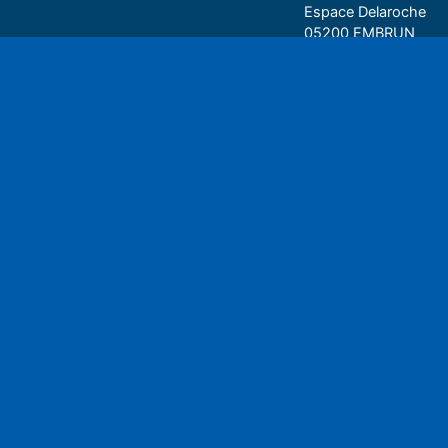
Espace Delaroche
05200 EMBRUN
04 92 43 37 38
Play
• 27 rue Colonel Rou
05000 GAP
06 75 81 05 85
Espace auditeu
Nous écrire