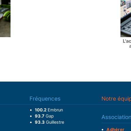
L'a
Fréquences
Notre équi
100.2
Embrun
93.7
Gap
Associatio
93.3
Guillestre
Adhérer