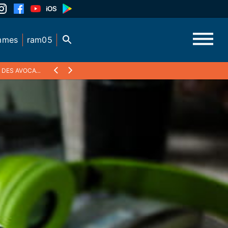
mmes
ram05
ARINE GHIGONETTO