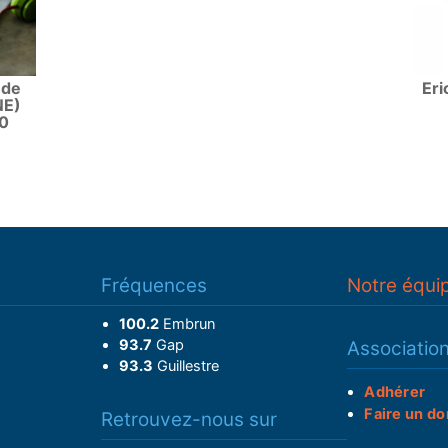
 de
Eri
NE)
0
Fréquences
Notre équi
100.2
Embrun
93.7
Gap
Associatio
93.3
Guillestre
Adhérer
Faire un do
Retrouvez-nous sur