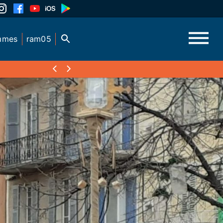
mmes
ram05