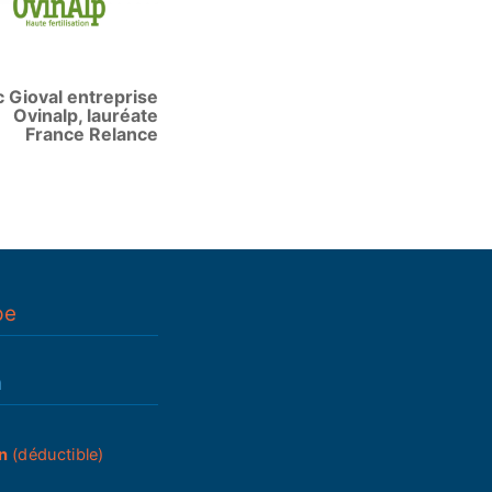
c Gioval entreprise
Ovinalp, lauréate
France Relance
pe
n
n
(déductible)