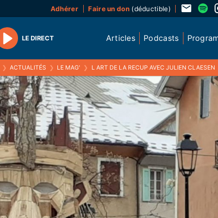
Adhérer
Faire un don
(déductible)
Articles
Podcasts
Progra
LE DIRECT
Play
❯
ACTUALITÉS
❯
LE MAG'
❯
L ART DE LA RECUP AVEC JULIEN CLAESEN