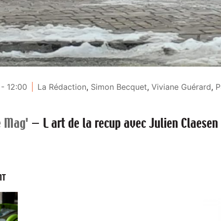
- 12:00
La Rédaction
,
Simon Becquet
,
Viviane Guérard
,
P
e Mag'
—
L art de la recup avec Julien Claesen
NT