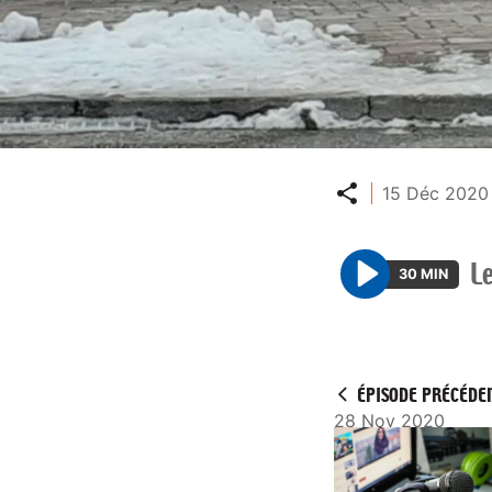
Partager
15 Déc 2020 
L
30 MIN
P
l
a
y
ÉPISODE PRÉCÉDE
28 Nov 2020