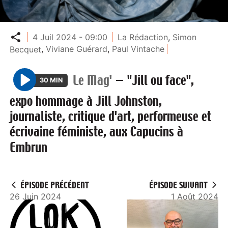
Partager
4 Juil 2024 - 09:00
La Rédaction
,
Simon
Becquet
,
Viviane Guérard
,
Paul Vintache
Le Mag'
—
"Jill ou face",
30 MIN
P
expo hommage à Jill Johnston,
l
journaliste, critique d'art, performeuse et
a
écrivaine féministe, aux Capucins à
y
Embrun
ÉPISODE PRÉCÉDENT
ÉPISODE SUIVANT
26 Juin 2024
1 Août 2024