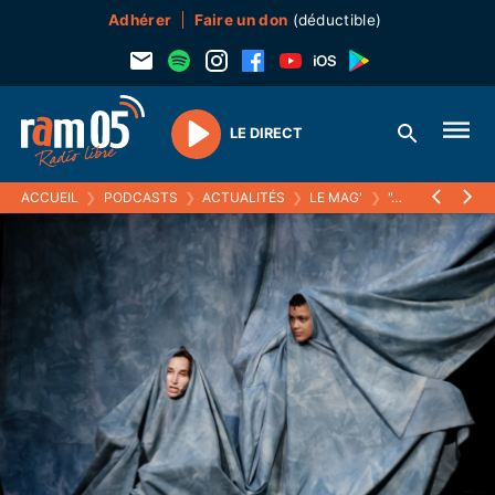
Adhérer
Faire un don
(déductible)
LE DIRECT
Play
ACCUEIL
❯
PODCASTS
❯
ACTUALITÉS
❯
LE MAG'
❯
"JILL OU FACE", EXPO HOMMAGE À JILL JOHNSTON, JOURNALISTE, CRITIQUE D'ART, PERFORMEUSE ET ÉCRIVAINE FÉMINISTE, AUX CAPUCINS À EMBRUN