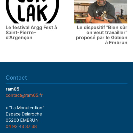
Le festival Argg Fest à
Le dispositif "Bien sûr
Saint-Pierre-
on veut travailler"
d'Argençon
proposé par le Gabion
à Embrun
Contact
ram05
contact@ram05.fr
• "La Manutention"
Espace Delaroche
05200 EMBRUN
04 92 43 37 38