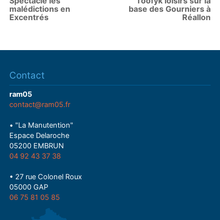
Spectacle les
Toofyk loisirs sur la
malédictions en
base des Gourniers à
Excentrés
Réallon
Contact
ram05
contact@ram05.fr
• "La Manutention"
Espace Delaroche
05200 EMBRUN
04 92 43 37 38
• 27 rue Colonel Roux
05000 GAP
06 75 81 05 85