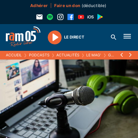
Adhérer
Faire un don
(déductible)
LE DIRECT
Play
ACCUEIL
❯
PODCASTS
❯
ACTUALITÉS
❯
LE MAG'
❯
GUILLAUME GUERESSE RANDO TOUS TERRIENS