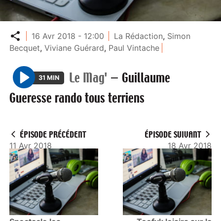
Partager
16 Avr 2018 - 12:00
La Rédaction
,
Simon
Becquet
,
Viviane Guérard
,
Paul Vintache
Le Mag'
—
Guillaume
31 MIN
P
Gueresse rando tous terriens
l
a
y
ÉPISODE PRÉCÉDENT
ÉPISODE SUIVANT
11 Avr 2018
18 Avr 2018