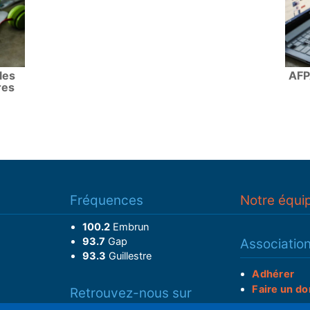
les
AFP
res
Fréquences
Notre équi
100.2
Embrun
93.7
Gap
Associatio
93.3
Guillestre
Adhérer
Faire un do
Retrouvez-nous sur