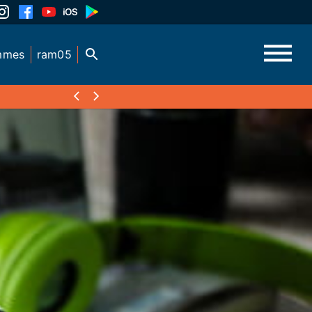
mmes
ram05