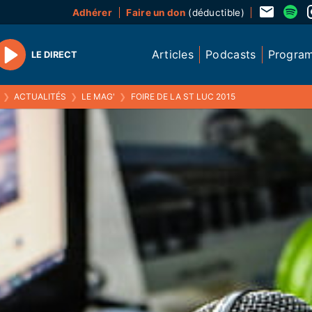
Adhérer
Faire un don
(déductible)
Articles
Podcasts
Progra
LE DIRECT
Play
❯
ACTUALITÉS
❯
LE MAG'
❯
FOIRE DE LA ST LUC 2015