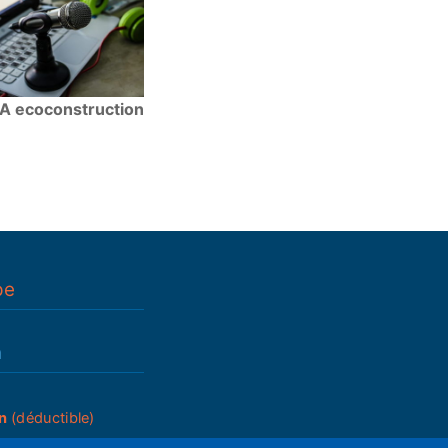
A ecoconstruction
pe
n
n
(déductible)