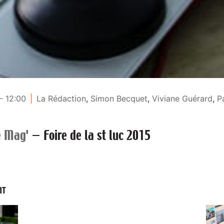
- 12:00
La Rédaction
,
Simon Becquet
,
Viviane Guérard
,
P
e Mag'
—
Foire de la st luc 2015
NT