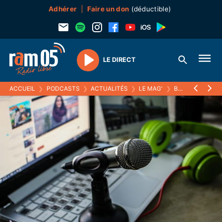
Adhérer
Faire un don
(déductible)
LE DIRECT
Play
ACCUEIL
❯
PODCASTS
❯
ACTUALITÉS
❯
LE MAG'
❯
B PELINQ L'ART DE VOIR 2014