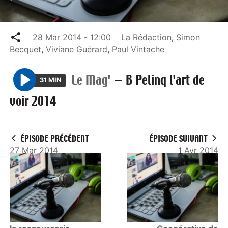
Partager
28 Mar 2014 - 12:00
La Rédaction
,
Simon
Becquet
,
Viviane Guérard
,
Paul Vintache
Le Mag'
—
B Pelinq l'art de
31 MIN
P
voir 2014
l
a
y
ÉPISODE PRÉCÉDENT
ÉPISODE SUIVANT
27 Mar 2014
1 Avr 2014