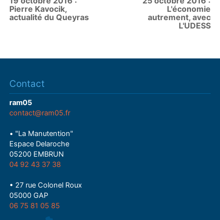
19 octobre 2016 :
25 octobre 2016 :
Pierre Kavocik,
L'économie
actualité du Queyras
autrement, avec
L'UDESS
Contact
ram05
contact@ram05.fr
• "La Manutention"
Espace Delaroche
05200 EMBRUN
04 92 43 37 38
• 27 rue Colonel Roux
05000 GAP
06 75 81 05 85