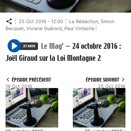
Partager
25 Oct 2016 - 12:00
La Rédaction
,
Simon
Becquet
,
Viviane Guérard
,
Paul Vintache
Le Mag'
—
24 octobre 2016 :
31 MIN
P
Joël Giraud sur la Loi Montagne 2
l
a
y
ÉPISODE PRÉCÉDENT
ÉPISODE SUIVANT
19 Oct 2016
25 Oct 2016