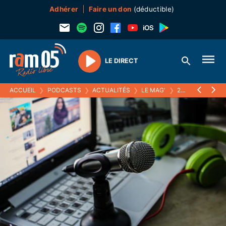
Adhérer
Faire un don
(déductible)
LE DIRECT
Play
ACCUEIL
❯
PODCASTS
❯
ACTUALITÉS
❯
LE MAG'
❯
24 OCTOBRE 2016 : JOËL GIRAUD SUR LA LOI MONTAGNE 2