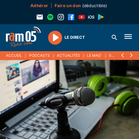
Adhérer
Faire un don
(déductible)
LE DIRECT
Play
ACCUEIL
❯
PODCASTS
❯
ACTUALITÉS
❯
LE MAG'
❯
03 NOVEMBRE 2016 : YVAN CHAIX ET L'ACTU DE L'AGENCEMENT DE DEVELOPPEMENT 05