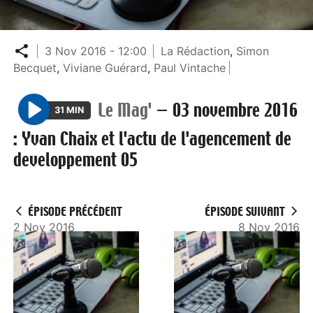
Partager
3 Nov 2016 - 12:00
La Rédaction
,
Simon
Becquet
,
Viviane Guérard
,
Paul Vintache
Le Mag'
—
03 novembre 2016
31 MIN
P
: Yvan Chaix et l'actu de l'agencement de
l
developpement 05
a
y
ÉPISODE PRÉCÉDENT
ÉPISODE SUIVANT
2 Nov 2016
8 Nov 2016