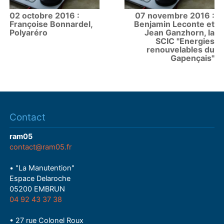
02 octobre 2016 :
07 novembre 2016 :
Françoise Bonnardel,
Benjamin Leconte et
Polyaréro
Jean Ganzhorn, la
SCIC "Energies
renouvelables du
Gapençais"
Contact
ram05
contact@ram05.fr
• "La Manutention"
Espace Delaroche
05200 EMBRUN
04 92 43 37 38
• 27 rue Colonel Roux