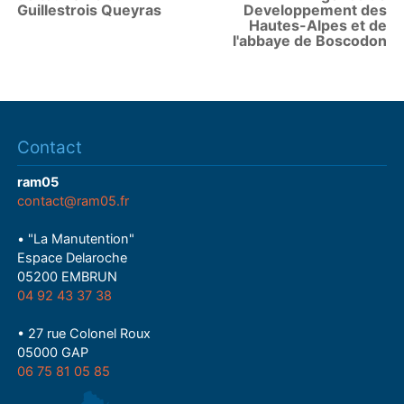
Guillestrois Queyras
Developpement des
Hautes-Alpes et de
l'abbaye de Boscodon
Contact
ram05
contact@ram05.fr
• "La Manutention"
Espace Delaroche
05200 EMBRUN
04 92 43 37 38
• 27 rue Colonel Roux
05000 GAP
06 75 81 05 85