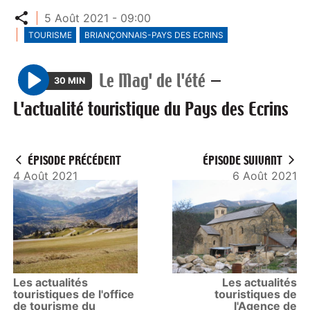
Partager
5 Août 2021 - 09:00
TOURISME
BRIANÇONNAIS-PAYS DES ECRINS
Le Mag' de l'été
—
30 MIN
P
L'actualité touristique du Pays des Ecrins
l
a
y
ÉPISODE PRÉCÉDENT
ÉPISODE SUIVANT
4 Août 2021
6 Août 2021
Les actualités
Les actualités
touristiques de l'office
touristiques de
de tourisme du
l'Agence de