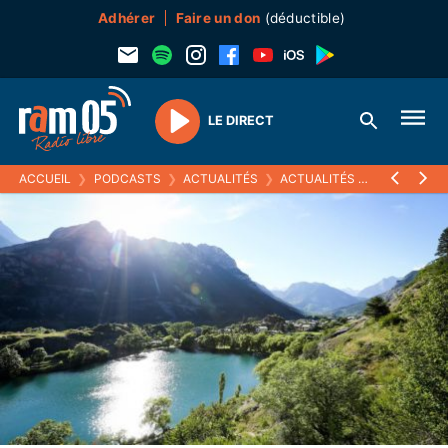
Adhérer
Faire un don
(déductible)
LE DIRECT
Play
ACCUEIL
❯
PODCASTS
❯
ACTUALITÉS
❯
ACTUALITÉS (ARCHIVES)
❯