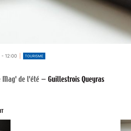
 - 12:00
TOURISME
 Mag' de l'été
—
Guillestrois Queyras
NT