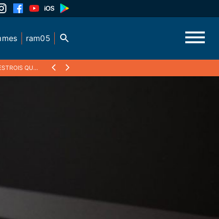
mmes
ram05
TROIS QUEYRAS