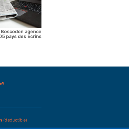
Boscodon agence
05 pays des Ecrins
pe
n
n
(déductible)