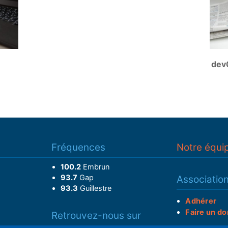
dev
Fréquences
Notre équi
100.2
Embrun
93.7
Gap
Associatio
93.3
Guillestre
Adhérer
Faire un do
Retrouvez-nous sur