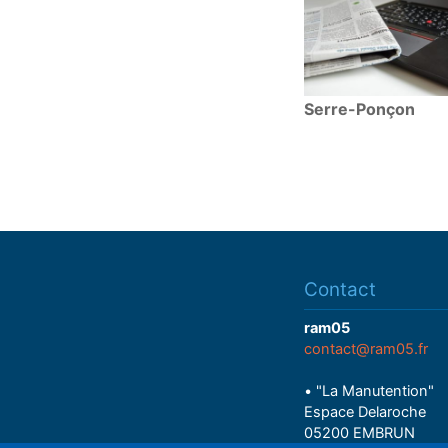
Serre-Ponçon
Contact
ram05
contact@ram05.fr
• "La Manutention"
Espace Delaroche
05200 EMBRUN