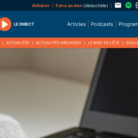
Adhérer
Faire un don
(déductible)
Articles
Podcasts
Progra
LE DIRECT
Play
❯
ACTUALITÉS
❯
ACTUALITÉS (ARCHIVES)
❯
LE MAG' DE L'ÉTÉ
❯
GUILLES