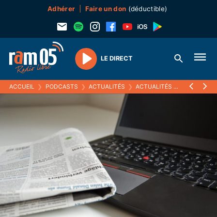
Adhérer
Faire un don
(déductible)
LE DIRECT
Play
ACCUEIL
❯
PODCASTS
❯
ACTUALITÉS
❯
ACTUALITÉS (ARCHIVES)
❯