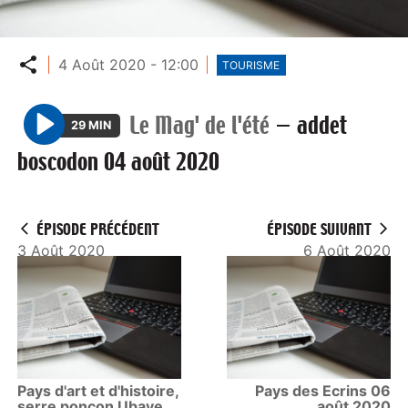
Partager
4 Août 2020 - 12:00
TOURISME
Le Mag' de l'été
—
addet
29 MIN
P
boscodon 04 août 2020
l
a
y
ÉPISODE PRÉCÉDENT
ÉPISODE SUIVANT
3 Août 2020
6 Août 2020
Pays d'art et d'histoire,
Pays des Ecrins 06
serre ponçon Ubaye
août 2020