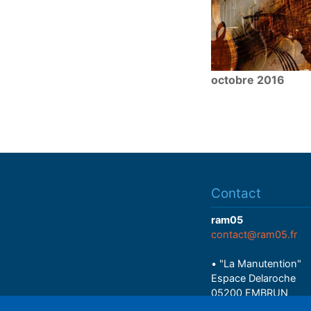
octobre 2016
Contact
ram05
contact@ram05.fr
• "La Manutention"
Espace Delaroche
05200 EMBRUN
04 92 43 37 38