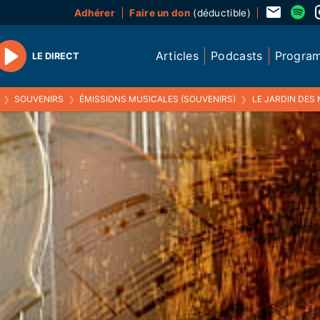
Adhérer
Faire un don
(déductible)
Articles
Podcasts
Progra
LE DIRECT
Play
❯
SOUVENIRS
❯
ÉMISSIONS MUSICALES (SOUVENIRS)
❯
LE JARDIN DES MUSE