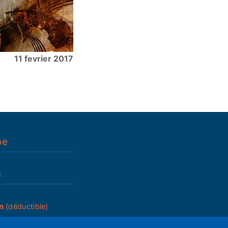
11 fevrier 2017
pe
n
n
(déductible)
_____