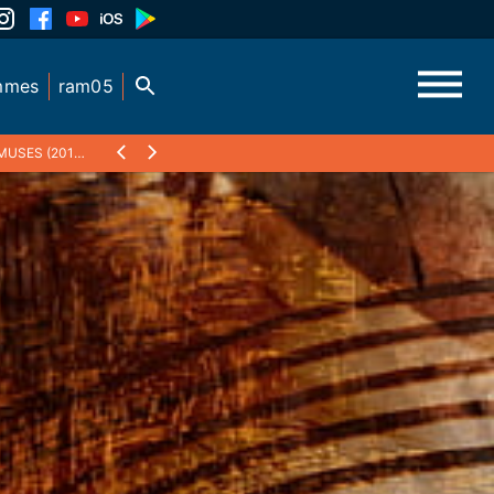
mmes
ram05
S (2012-2019)
❯
NOVEMBRE 2016