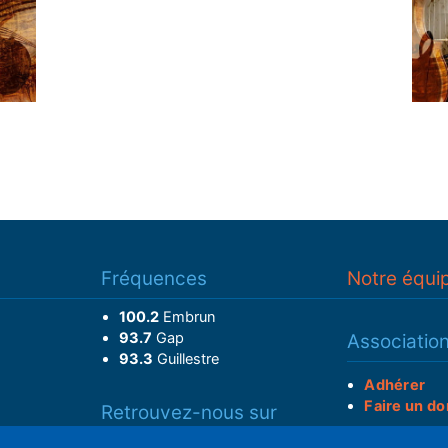
Fréquences
Notre équi
100.2
Embrun
93.7
Gap
Associatio
93.3
Guillestre
Adhérer
Faire un do
Retrouvez-nous sur
______________