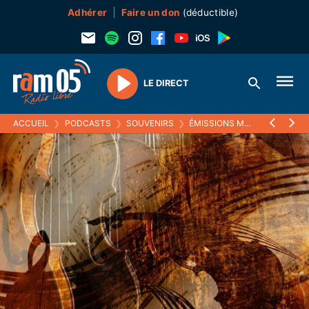
Adhérer
Faire un don
(déductible)
LE DIRECT
Play
ACCUEIL
❯
PODCASTS
❯
SOUVENIRS
❯
ÉMISSIONS MUSICALES (SOUVENIRS)