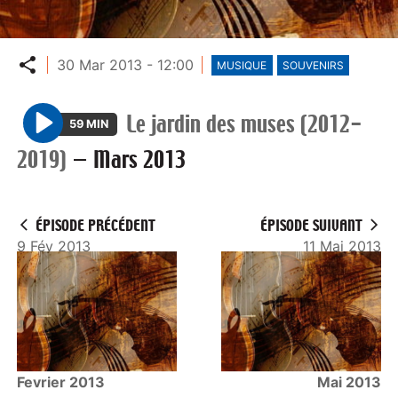
Partager
30 Mar 2013 - 12:00
MUSIQUE
SOUVENIRS
Le jardin des muses (2012-
59 MIN
P
2019)
—
Mars 2013
l
a
y
ÉPISODE PRÉCÉDENT
ÉPISODE SUIVANT
9 Fév 2013
11 Mai 2013
Fevrier 2013
Mai 2013