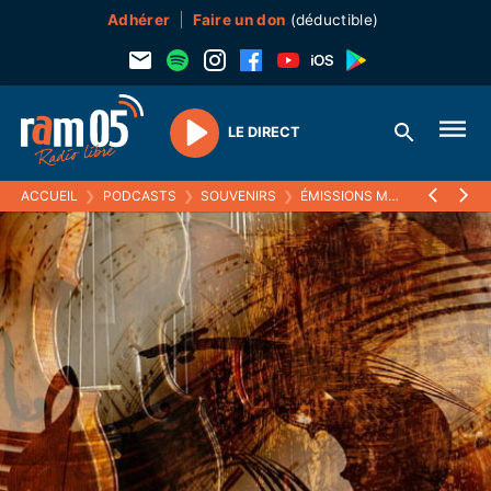
Adhérer
Faire un don
(déductible)
LE DIRECT
Play
ACCUEIL
❯
PODCASTS
❯
SOUVENIRS
❯
ÉMISSIONS MUSICALES (SOUVENIRS)