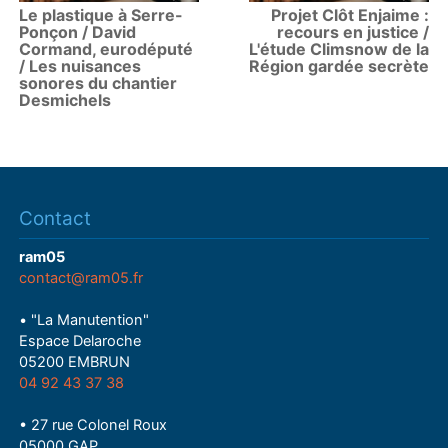
Le plastique à Serre-
Projet Clôt Enjaime :
Ponçon / David
recours en justice /
Cormand, eurodéputé
L'étude Climsnow de la
/ Les nuisances
Région gardée secrète
sonores du chantier
Desmichels
Contact
ram05
contact@ram05.fr
• "La Manutention"
Espace Delaroche
05200 EMBRUN
04 92 43 37 38
• 27 rue Colonel Roux
05000 GAP