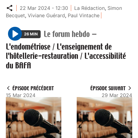
Partager
22 Mar 2024 - 12:30
La Rédaction
,
Simon
Becquet
,
Viviane Guérard
,
Paul Vintache
Le forum hebdo
—
26 MIN
P
L'endométriose / L'enseignement de
l
l'hôtellerie-restauration / L'accessibilité
a
du BAFA
y
ÉPISODE PRÉCÉDENT
ÉPISODE SUIVANT
15 Mar 2024
29 Mar 2024