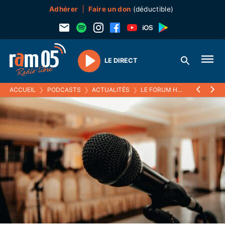
Adhérer
Faire un don
(déductible)
LE DIRECT
Play
ACCUEIL
❯
PODCASTS
❯
ACTUALITÉS
❯
LE FORUM HEBDO
❯
L'END