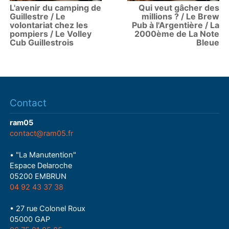
L'avenir du camping de
Qui veut gâcher des
Guillestre / Le
millions ? / Le Brew
volontariat chez les
Pub à l'Argentière / La
pompiers / Le Volley
2000ème de La Note
Cub Guillestrois
Bleue
Contact
ram05
contact@ram05.fr
• "La Manutention"
Espace Delaroche
05200 EMBRUN
04 92 43 37 38
• 27 rue Colonel Roux
05000 GAP