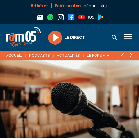
Adhérer
Faire un don
(déductible)
LE DIRECT
Play
ACCUEIL
❯
PODCASTS
❯
ACTUALITÉS
❯
LE FORUM HEBDO
❯
DESTR