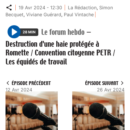
Partager
19 Avr 2024 - 12:30
La Rédaction
,
Simon
Becquet
,
Viviane Guérard
,
Paul Vintache
Le forum hebdo
—
28 MIN
P
Destruction d'une haie protégée à
l
Romette / Convention citoyenne PETR /
a
Les équidés de travail
y
ÉPISODE PRÉCÉDENT
ÉPISODE SUIVANT
12 Avr 2024
26 Avr 2024