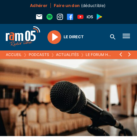
Adhérer
Faire un don
(déductible)
LE DIRECT
Play
ACCUEIL
❯
PODCASTS
❯
ACTUALITÉS
❯
LE FORUM HEBDO
❯
ACHAT