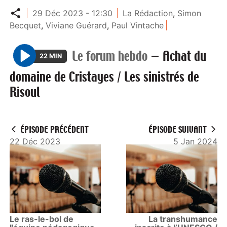
Partager
29 Déc 2023 - 12:30
La Rédaction
,
Simon
Becquet
,
Viviane Guérard
,
Paul Vintache
Le forum hebdo
—
Achat du
22 MIN
P
domaine de Cristayes / Les sinistrés de
l
Risoul
a
y
ÉPISODE PRÉCÉDENT
ÉPISODE SUIVANT
22 Déc 2023
5 Jan 2024
Le ras-le-bol de
La transhumance