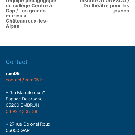
l'équipe pédagogique
inscrite à l’UNESCO /
du collège Centre à
Du théâtre pour les
Gap / Les grands
jeunes
murins à
Châteauroux-les-
Alpes
Contact
ram05
contact@ram05.fr
• "La Manutention"
Espace Delaroche
05200 EMBRUN
04 92 43 37 38
• 27 rue Colonel Roux
05000 GAP