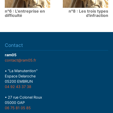
n°6 : L'entreprise en
n°8 : Les trois types
difficulté
d'infraction
Contact
ram05
contact@ram05.fr
• "La Manutention"
Espace Delaroche
05200 EMBRUN
04 92 43 37 38
• 27 rue Colonel Roux
05000 GAP
06 75 81 05 85