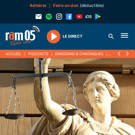
Adhérer
Faire un don
(déductible)
LE DIRECT
Play
ACCUEIL
❯
PODCASTS
❯
EMISSIONS & CHRONIQUES
❯
LE DROIT DE 