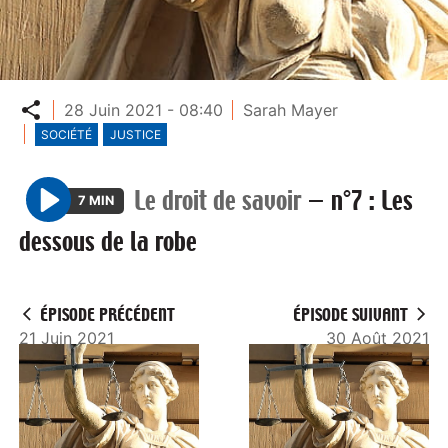
Partager
28 Juin 2021 - 08:40
Sarah Mayer
SOCIÉTÉ
JUSTICE
Le droit de savoir
—
n°7 : Les
7 MIN
P
dessous de la robe
l
a
y
ÉPISODE PRÉCÉDENT
ÉPISODE SUIVANT
21 Juin 2021
30 Août 2021