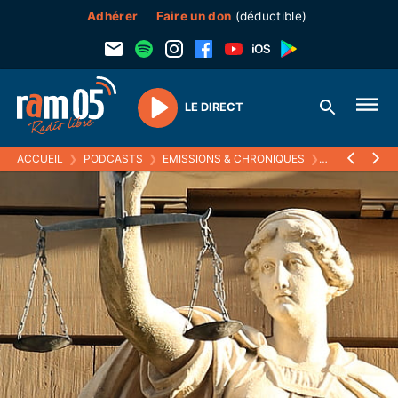
Adhérer
Faire un don
(déductible)
LE DIRECT
Play
ACCUEIL
❯
PODCASTS
❯
EMISSIONS & CHRONIQUES
❯
LE DROIT DE 