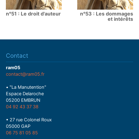
n°51 : Le droit d'auteur
n°53 : Les dommages
et intérêts
Contact
ram05
contact@ram05.fr
• "La Manutention"
Espace Delaroche
05200 EMBRUN
04 92 43 37 38
• 27 rue Colonel Roux
05000 GAP
06 75 81 05 85