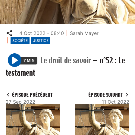
Partager
4 Oct 2022 - 08:40
Sarah Mayer
SOCIÉTÉ
JUSTICE
Le droit de savoir
—
n°52 : Le
7 MIN
P
testament
l
a
y
ÉPISODE PRÉCÉDENT
ÉPISODE SUIVANT
27 Sep 2022
11 Oct 2022