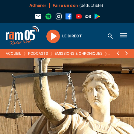
Adhérer
Faire un don
(déductible)
LE DIRECT
Play
ACCUEIL
❯
PODCASTS
❯
EMISSIONS & CHRONIQUES
❯
LE DROIT DE 