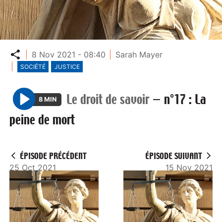
Partager
8 Nov 2021 - 08:40
Sarah Mayer
SOCIÉTÉ
JUSTICE
Le droit de savoir
—
n°17 : La
8 MIN
P
peine de mort
l
a
y
ÉPISODE PRÉCÉDENT
ÉPISODE SUIVANT
25 Oct 2021
15 Nov 2021