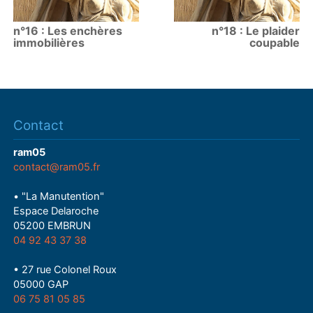
n°16 : Les enchères
n°18 : Le plaider
immobilières
coupable
Contact
ram05
contact@ram05.fr
• "La Manutention"
Espace Delaroche
05200 EMBRUN
04 92 43 37 38
• 27 rue Colonel Roux
05000 GAP
06 75 81 05 85