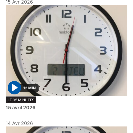
15 Avr 2026
12 MIN
P
LE 05 MINUTES
l
15 avril 2026
a
y
14 Avr 2026