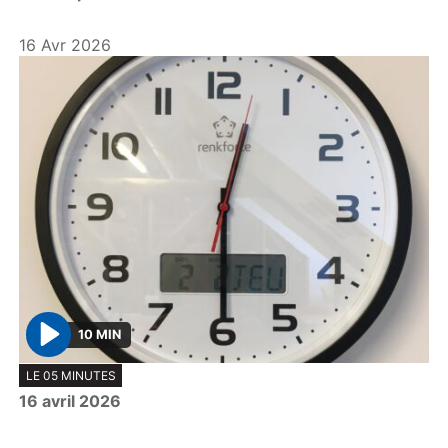
y
16 Avr 2026
10 MIN
P
LE 05 MINUTES
l
16 avril 2026
a
y