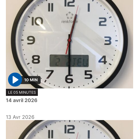
10 MIN
P
LE 05 MINUTES
l
14 avril 2026
a
y
13 Avr 2026