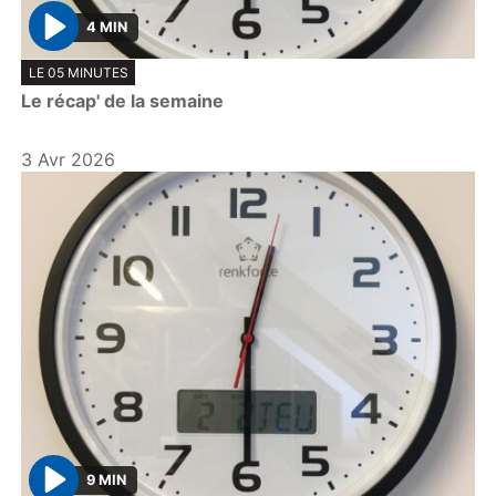
4 MIN
P
LE 05 MINUTES
l
Le récap' de la semaine
a
y
3 Avr 2026
9 MIN