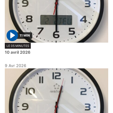
11 MIN
P
LE 05 MINUTES
l
10 avril 2026
a
y
9 Avr 2026