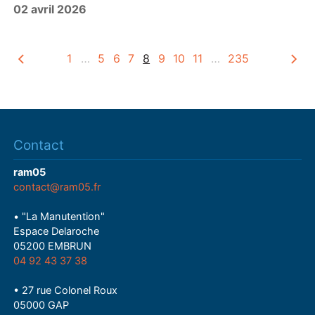
02 avril 2026
a
y
1
…
5
6
7
8
9
10
11
…
235
Contact
ram05
contact@ram05.fr
• "La Manutention"
Espace Delaroche
05200 EMBRUN
04 92 43 37 38
• 27 rue Colonel Roux
05000 GAP