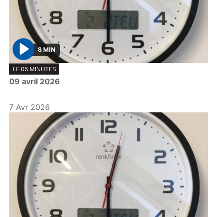
8 MIN
P
LE 05 MINUTES
l
09 avril 2026
a
y
7 Avr 2026