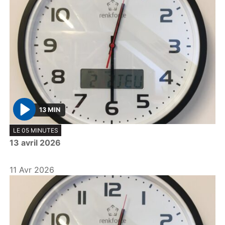
13 MIN
P
LE 05 MINUTES
l
13 avril 2026
a
y
11 Avr 2026