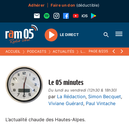
Adhérer
Faire un don
(déductible)
LE DIRECT
Play
PAGE 8/235
ACCUEIL
❯
PODCASTS
❯
ACTUALITÉS
❯
LE 05 MINUTES
Le 05 minutes
Du lundi au vendredi (12h30 & 18h30)
par
La Rédaction
,
Simon Becquet
,
Viviane Guérard
,
Paul Vintache
L’actualité chaude des Hautes-Alpes.