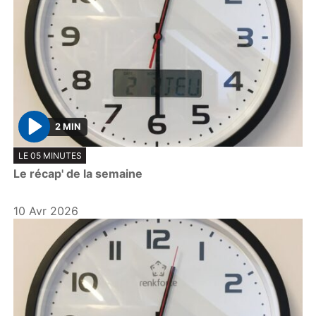
2 MIN
P
LE 05 MINUTES
l
Le récap' de la semaine
a
y
10 Avr 2026