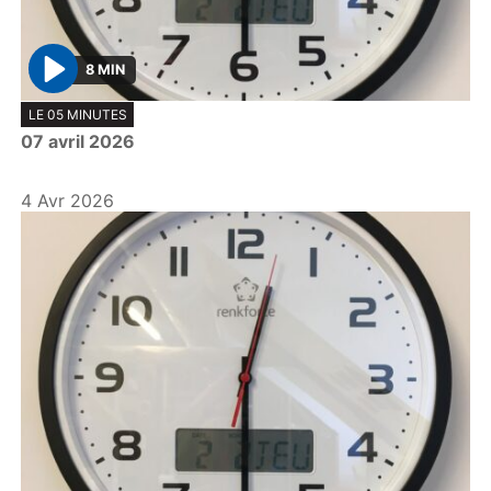
8 MIN
P
LE 05 MINUTES
l
07 avril 2026
a
y
4 Avr 2026