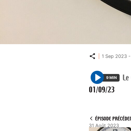
Partager
1 Sep 2023 -
Le
9 MIN
P
01/09/23
l
a
y
ÉPISODE PRÉCÉDE
31 Août 2023