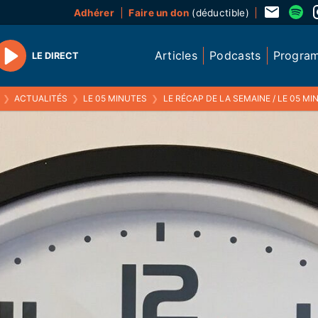
Adhérer
Faire un don
(déductible)
Articles
Podcasts
Progra
LE DIRECT
Play
❯
ACTUALITÉS
❯
LE 05 MINUTES
❯
LE RÉCAP DE LA SEMAINE / LE 05 MINUTE