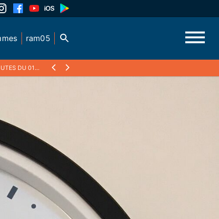
mmes
ram05
S DU 01/09/23