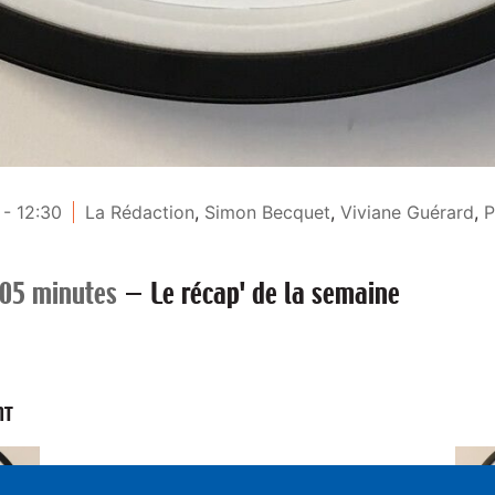
 - 12:30
La Rédaction
,
Simon Becquet
,
Viviane Guérard
,
P
 05 minutes
—
Le récap' de la semaine
NT