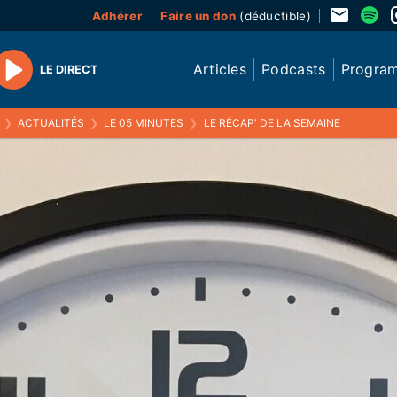
Adhérer
Faire un don
(déductible)
Articles
Podcasts
Progra
LE DIRECT
Play
❯
ACTUALITÉS
❯
LE 05 MINUTES
❯
LE RÉCAP' DE LA SEMAINE