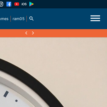
mmes
ram05