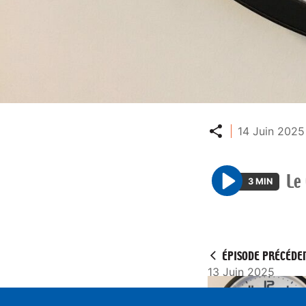
Partager
14 Juin 2025
Le
3 MIN
P
l
a
y
ÉPISODE PRÉCÉDE
13 Juin 2025