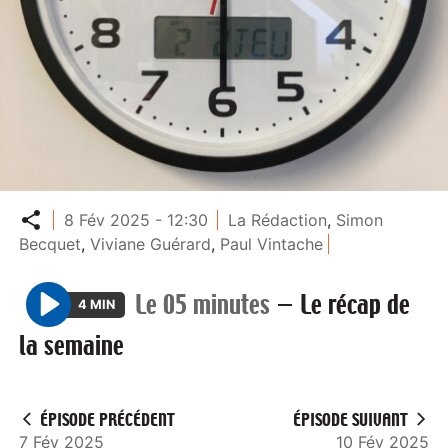
Partager
8 Fév 2025 - 12:30
La Rédaction
,
Simon
Becquet
,
Viviane Guérard
,
Paul Vintache
Le 05 minutes
—
Le récap de
4 MIN
P
la semaine
l
a
y
ÉPISODE PRÉCÉDENT
ÉPISODE SUIVANT
7 Fév 2025
10 Fév 2025