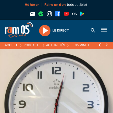
Adhérer
Faire un don
(déductible)
LE DIRECT
Play
ACCUEIL
❯
PODCASTS
❯
ACTUALITÉS
❯
LE 05 MINUTES
❯
LE RÉCAP