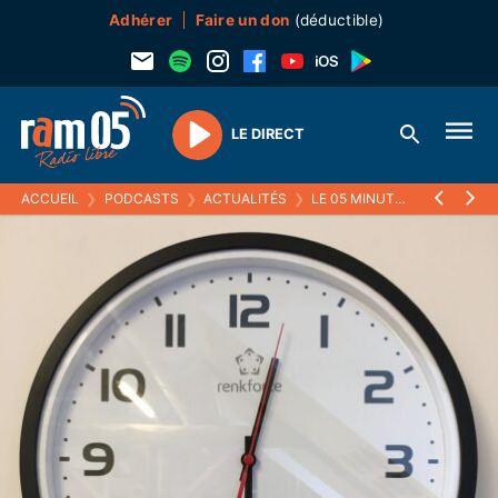
Adhérer
Faire un don
(déductible)
LE DIRECT
Play
ACCUEIL
❯
PODCASTS
❯
ACTUALITÉS
❯
LE 05 MINUTES
❯
LE RÉCAP