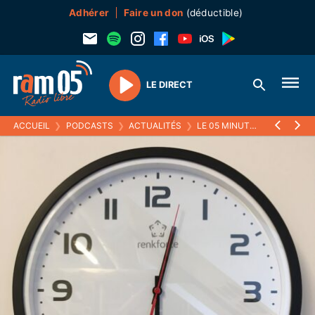
Adhérer
Faire un don
(déductible)
LE DIRECT
Play
ACCUEIL
❯
PODCASTS
❯
ACTUALITÉS
❯
LE 05 MINUTES
❯
31 JUILL