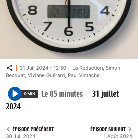
Partager
31 Juil 2024 - 12:30
La Rédaction
,
Simon
Becquet
,
Viviane Guérard
,
Paul Vintache
Le 05 minutes
—
31 juillet
9 MIN
P
2024
l
a
y
ÉPISODE PRÉCÉDENT
ÉPISODE SUIVANT
30 Juil 2024
1 Août 2024