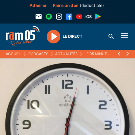
Adhérer
Faire un don
(déductible)
LE DIRECT
Play
ACCUEIL
❯
PODCASTS
❯
ACTUALITÉS
❯
LE 05 MINUTES
❯
29 OCTO