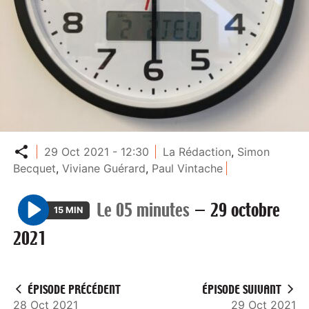
Partager
29 Oct 2021 - 12:30
La Rédaction
,
Simon
Becquet
,
Viviane Guérard
,
Paul Vintache
Le 05 minutes
—
29 octobre
15 MIN
P
2021
l
a
y
ÉPISODE PRÉCÉDENT
ÉPISODE SUIVANT
28 Oct 2021
29 Oct 2021