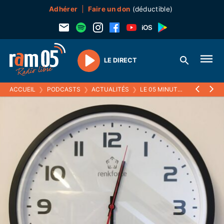
Adhérer
Faire un don
(déductible)
LE DIRECT
Play
ACCUEIL
❯
PODCASTS
❯
ACTUALITÉS
❯
LE 05 MINUTES
❯
29 MARS