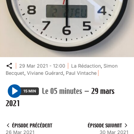
Partager
29 Mar 2021 - 12:00
La Rédaction
,
Simon
Becquet
,
Viviane Guérard
,
Paul Vintache
Le 05 minutes
—
29 mars
15 MIN
P
2021
l
a
y
ÉPISODE PRÉCÉDENT
ÉPISODE SUIVANT
26 Mar 2021
30 Mar 2021