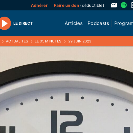
Adhérer
Faire un don
(déductible)
Articles
Podcasts
Progra
LE DIRECT
Play
❯
ACTUALITÉS
❯
LE 05 MINUTES
❯
29 JUIN 2023