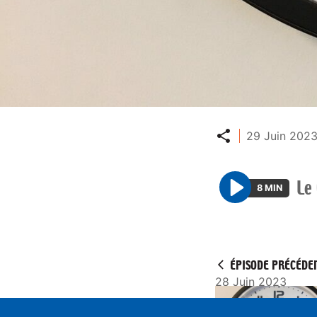
Partager
29 Juin 2023
Le
8 MIN
P
l
a
y
ÉPISODE PRÉCÉDE
28 Juin 2023