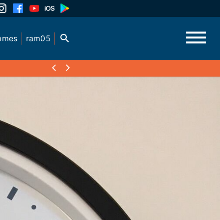
mmes
ram05