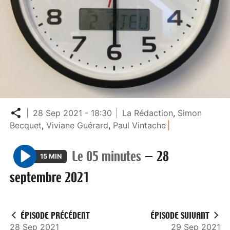
Partager
28 Sep 2021 - 18:30
La Rédaction
,
Simon
Becquet
,
Viviane Guérard
,
Paul Vintache
Le 05 minutes
—
28
15 MIN
P
septembre 2021
l
a
y
ÉPISODE PRÉCÉDENT
ÉPISODE SUIVANT
28 Sep 2021
29 Sep 2021