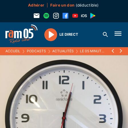
Adhérer
Faire un don
(déductible)
LE DIRECT
Play
ACCUEIL
❯
PODCASTS
❯
ACTUALITÉS
❯
LE 05 MINUTES
❯
28 SEPT