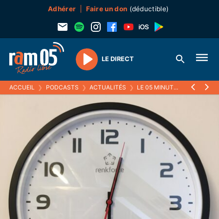
Adhérer
Faire un don
(déductible)
LE DIRECT
Play
ACCUEIL
❯
PODCASTS
❯
ACTUALITÉS
❯
LE 05 MINUTES
❯
28 FÉVRI