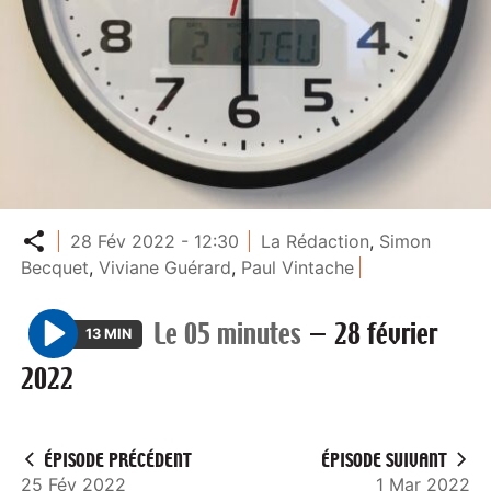
Partager
28 Fév 2022 - 12:30
La Rédaction
,
Simon
Becquet
,
Viviane Guérard
,
Paul Vintache
Le 05 minutes
—
28 février
13 MIN
P
2022
l
a
y
ÉPISODE PRÉCÉDENT
ÉPISODE SUIVANT
25 Fév 2022
1 Mar 2022