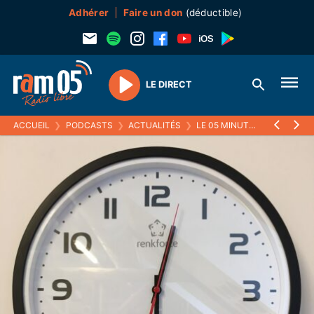
Adhérer
Faire un don
(déductible)
LE DIRECT
Play
ACCUEIL
❯
PODCASTS
❯
ACTUALITÉS
❯
LE 05 MINUTES
❯
28 DÉCE