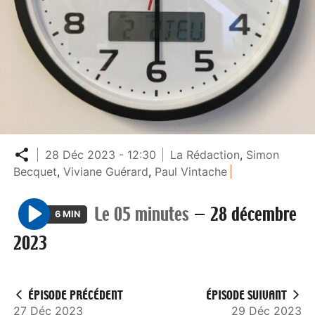
Partager
28 Déc 2023 - 12:30
La Rédaction
,
Simon
Becquet
,
Viviane Guérard
,
Paul Vintache
Le 05 minutes
—
28 décembre
6 MIN
P
2023
l
a
y
ÉPISODE PRÉCÉDENT
ÉPISODE SUIVANT
27 Déc 2023
29 Déc 2023