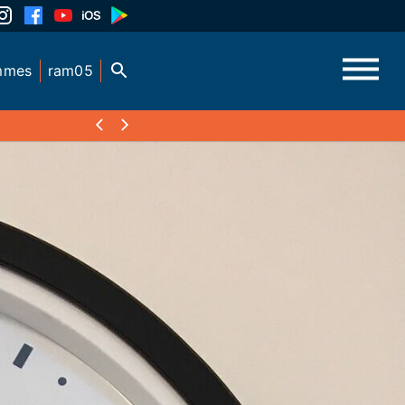
mmes
ram05