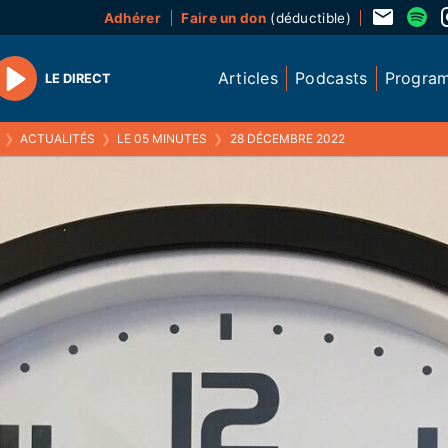
Adhérer
Faire un don
(déductible)
Articles
Podcasts
Progra
LE DIRECT
Play
❯
ACTUALITÉS
❯
LE 05 MINUTES
❯
28 DÉCEMBRE 2022