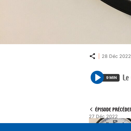
Partager
28 Déc 2022
Le
9 MIN
P
l
a
y
ÉPISODE PRÉCÉDE
27 Déc 2022