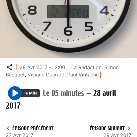
Partager
28 Avr 2017 - 12:00
La Rédaction
,
Simon
Becquet
,
Viviane Guérard
,
Paul Vintache
Le 05 minutes
—
28 avril
16 MIN
P
2017
l
a
y
ÉPISODE PRÉCÉDENT
ÉPISODE SUIVANT
27 Avr 2017
29 Avr 2017