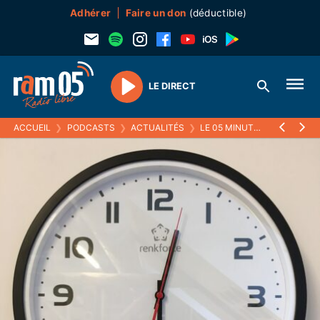
Adhérer
Faire un don
(déductible)
LE DIRECT
Play
ACCUEIL
❯
PODCASTS
❯
ACTUALITÉS
❯
LE 05 MINUTES
❯
28 AVRIL