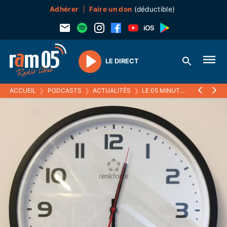
Adhérer
Faire un don
(déductible)
LE DIRECT
Play
ACCUEIL
❯
PODCASTS
❯
ACTUALITÉS
❯
LE 05 MINUTES
❯
27 MARS