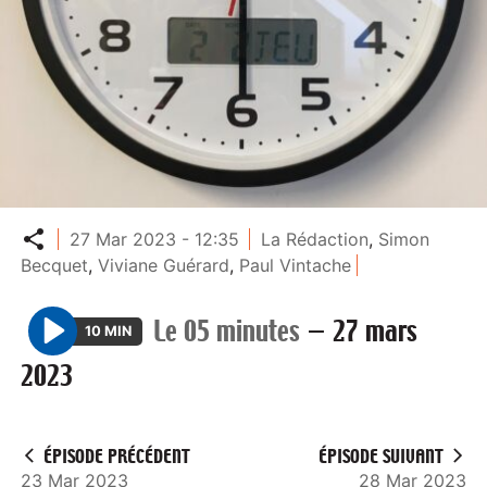
Partager
27 Mar 2023 - 12:35
La Rédaction
,
Simon
Becquet
,
Viviane Guérard
,
Paul Vintache
Le 05 minutes
—
27 mars
10 MIN
P
2023
l
a
y
ÉPISODE PRÉCÉDENT
ÉPISODE SUIVANT
23 Mar 2023
28 Mar 2023